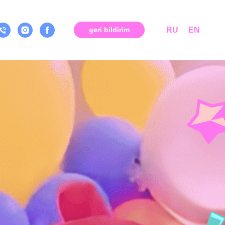
RU
EN
geri bildirim