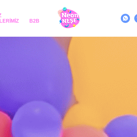
Z
LERİMİZ
B2B