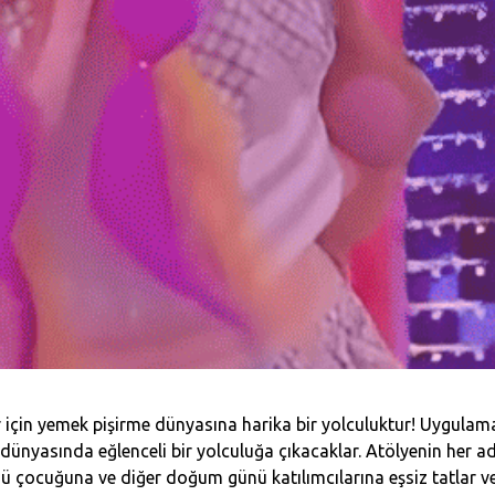
çin yemek pişirme dünyasına harika bir yolculuktur! Uygula
dünyasında eğlenceli bir yolculuğa çıkacaklar. Atölyenin her 
ü çocuğuna ve diğer doğum günü katılımcılarına eşsiz tatlar ve