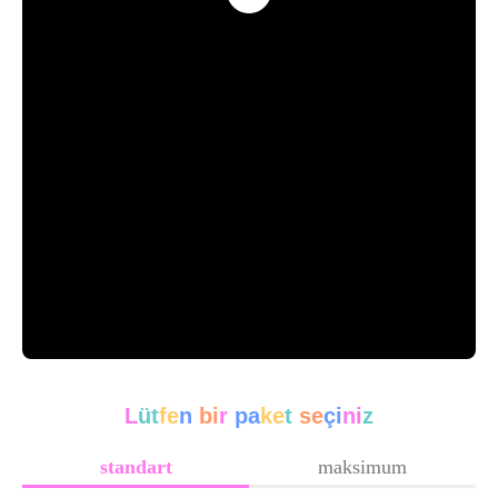
L
üt
fe
n
bi
r
pa
ke
t
se
çi
ni
z
standart
maksimum