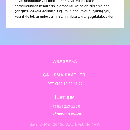
heyecanlandırdı! Göstericiler harikaydı ve çocuklar
gösterilerinden kendilerini alamadılar. Ve salon süslemelerle
çok güzel dekore edilmişti. Oğlumun doğum günü yaklaşıyor,
kesinlikle tekrar gideceğim! Sanırım bizi tekrar şaşırtabilecekler!
ANASAYFA
ÇALIŞMA SAATLERI
PZT-CMT 10:00-18:00
İLETIŞIM
+90 850 259 55 30
info@neonnese.com
Guvenlik Mah. 267 Sk. Ozturk Apt. No: 16-A,