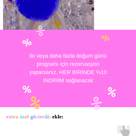
İki veya daha fazla doğum günü
programı için rezervasyon
yaparsanız, HER BİRİNDE %10
İNDİRİM sağlanacak
ex
t
ra
öz
el
gö
s
te
r
i
i
i
i
ekle: